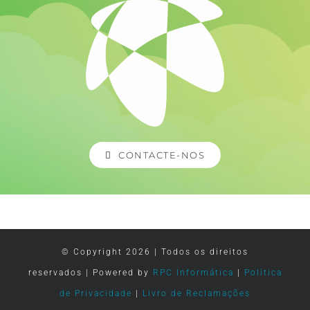
CONTACTE-NOS
© Copyright
2026 | Todos os direitos
reservados | Powered by
RPC Informática
|
Política
de Privacidade
|
Livro de Reclamações