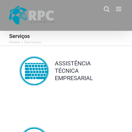
Skip
to
content
Serviços
Home
|
Serviços
ASSISTÊNCIA
TÉCNICA
EMPRESARIAL