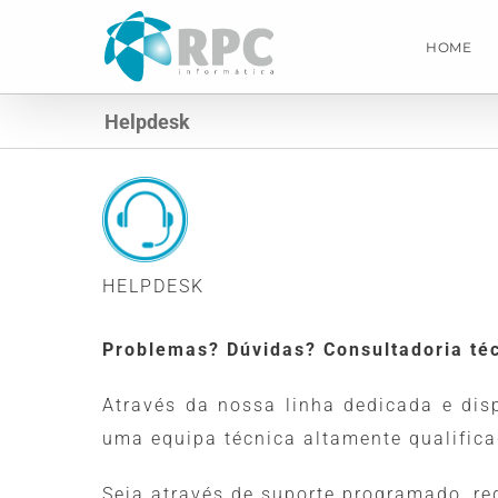
Skip
to
HOME
content
Helpdesk
HELPDESK
Problemas? Dúvidas? Consultadoria té
Através da nossa linha dedicada e dis
uma equipa técnica altamente qualifica
Seja através de suporte programado, re