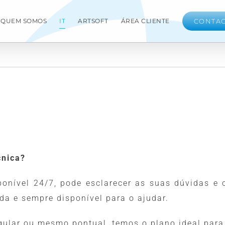
QUEM SOMOS
IT
ARTSOFT
ÁREA CLIENTE
CONTA
cnica?
ponível 24/7, pode esclarecer as suas dúvidas e
da e sempre disponível para o ajudar.
gular ou mesmo pontual, temos o plano ideal para