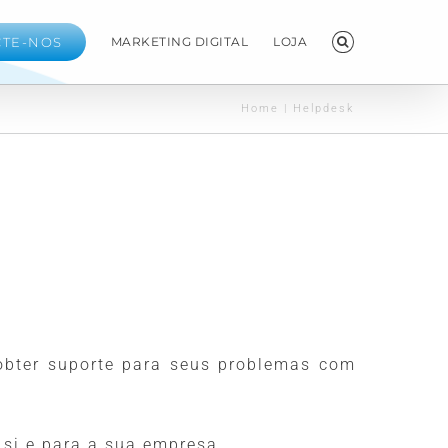
CTE-NOS
MARKETING DIGITAL
LOJA
Home
|
Helpdesk
 obter suporte para seus problemas com
 si e para a sua empresa.